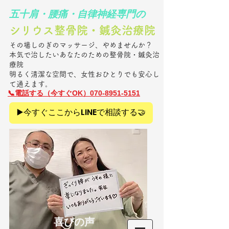
​五十肩・腰痛・自律神経専門の
シリウス整骨院・鍼灸治療院​
その場しのぎのマッサージ、やめませんか？
本気で治したいあなたのための整骨院・鍼灸治
療院
明るく清潔な空間で、女性おひとりでも安心し
て通えます。
​📞電話
する（今すぐOK）070-8951-5151
▶️今すぐここからLINEで相談する🤝
​喜びの声