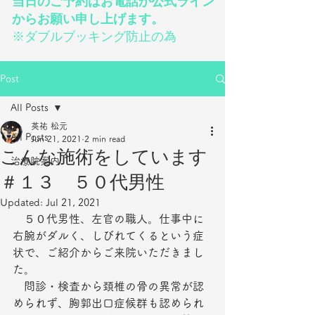
当日のご予約はお電話か公式ライン
からお願い申し上げます。
※ダブルブッキング防止の為
Post
All Posts
英祐 松元
All Posts
Jun 21, 2021
2 min read
こんな施術をしています
治療院案内
＃１３ ５０代男性
Updated:
Jul 21, 2021
　５０代男性、左官の職人。仕事中に
右腕がダルく、しびれてくるという症
状で、ご紹介からご来院いただきまし
た。
　問診・検査から頚椎の骨の異常が認
められず、胸郭出口症候群も認められ