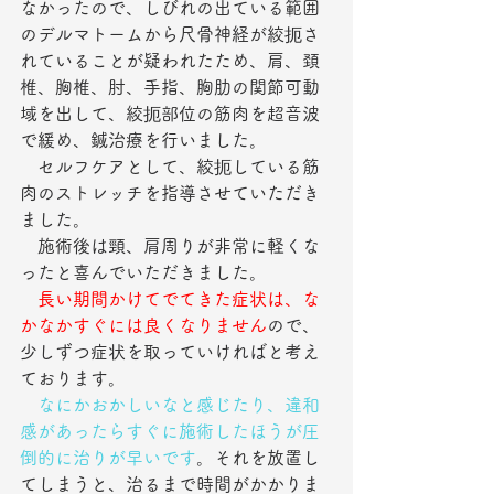
なかったので、しびれの出ている範囲
のデルマトームから尺骨神経が絞扼さ
れていることが疑われたため、肩、頚
椎、胸椎、肘、手指、胸肋の関節可動
域を出して、絞扼部位の筋肉を超音波
で緩め、鍼治療を行いました。
　セルフケアとして、絞扼している筋
肉のストレッチを指導させていただき
ました。
　施術後は頸、肩周りが非常に軽くな
ったと喜んでいただきました。
長い期間かけてでてきた症状は、な
かなかすぐには良くなりません
ので、
少しずつ症状を取っていければと考え
ております。
なにかおかしいなと感じたり、違和
感があったらすぐに施術したほうが圧
倒的に治りが早いです
。それを放置し
てしまうと、治るまで時間がかかりま