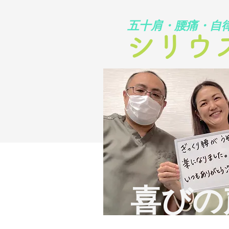
​五十肩・腰痛・自
シリウ
​喜び