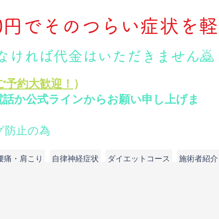
00円でそのつらい症状を
1-5151
なければ代金はいただきません🙇
ご予約大歓迎！
）
電話か公式ラインからお願い申し上げま
グ防止の為
腰痛・肩こり
自律神経症状
ダイエットコース
施術者紹介