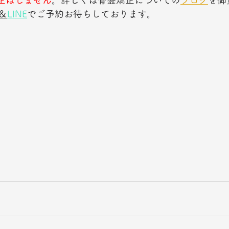
正はしません
。詳しくは骨盤矯正についての
ブログ
を御
＆
LINE
でご予約お待ちしております。