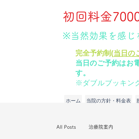
初回料金70
​📞電話
する（今すぐOK）070-895
※当然効果を感じ
​完全予約制(
当日の
当日のご予約はお
す。
※ダブルブッキン
ホーム
当院の方針・料金表
All Posts
治療院案内