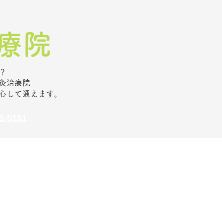
院​
？
灸治療院
心して通えます。
-5151