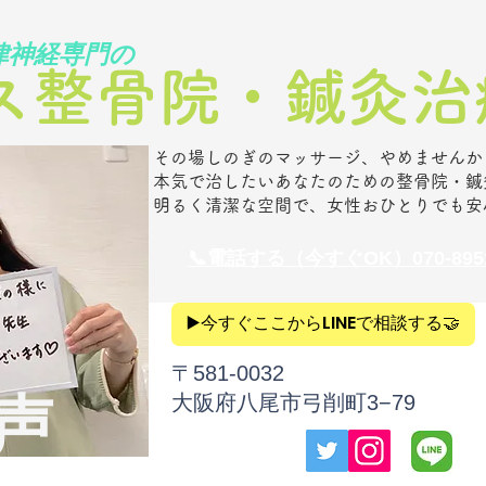
律神経専門の
ス整骨院・鍼灸治療
その場しのぎのマッサージ、やめませんか
本気で治したいあなたのための整骨院・鍼
明るく清潔な空間で、女性おひとりでも安
​📞電話
する（今すぐOK）070-8951
▶️今すぐここからLINEで相談する🤝
​〒581‐0032
の声
大阪府八尾市弓削町3−79