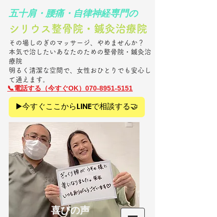
​五十肩・腰痛・自律神経専門の
シリウス整骨院・鍼灸治療院​
その場しのぎのマッサージ、やめませんか？
本気で治したいあなたのための整骨院・鍼灸治
療院
明るく清潔な空間で、女性おひとりでも安心し
て通えます。
​📞電話
する（今すぐOK）070-8951-5151
▶️今すぐここからLINEで相談する🤝
​喜びの声