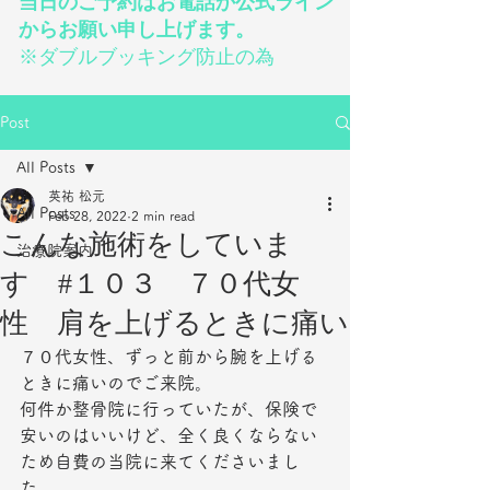
当日のご予約はお電話か公式ライン
からお願い申し上げます。
※ダブルブッキング防止の為
Post
All Posts
英祐 松元
All Posts
Feb 28, 2022
2 min read
こんな施術をしていま
治療院案内
す #１０３ ７０代女
性 肩を上げるときに痛い
７０代女性、ずっと前から腕を上げる
ときに痛いのでご来院。
何件か整骨院に行っていたが、保険で
安いのはいいけど、全く良くならない
ため自費の当院に来てくださいまし
た。