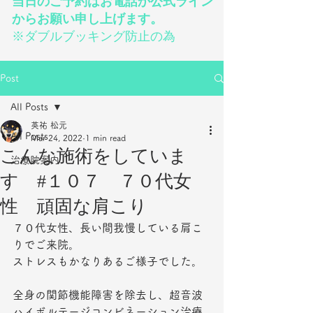
当日のご予約はお電話か公式ライン
からお願い申し上げます。
※ダブルブッキング防止の為
Post
All Posts
英祐 松元
All Posts
Mar 24, 2022
1 min read
こんな施術をしていま
治療院案内
す #１０７ ７０代女
性 頑固な肩こり
７０代女性、長い間我慢している肩こ
りでご来院。
ストレスもかなりあるご様子でした。
全身の関節機能障害を除去し、超音波
ハイボルテージコンビネーション治療