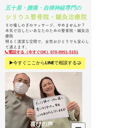
​五十肩・腰痛・自律神経専門の
シリウス整骨院・鍼灸治療院​
その場しのぎのマッサージ、やめませんか？
本気で治したいあなたのための整骨院・鍼灸治
療院
明るく清潔な空間で、女性おひとりでも安心し
て通えます。
​📞電話
する（今すぐOK）070-8951-5151
▶️今すぐここからLINEで相談する🤝
​喜びの声