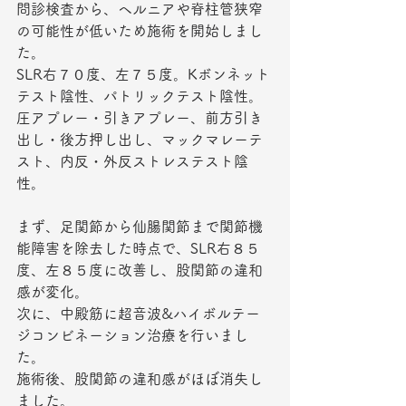
問診検査から、ヘルニアや脊柱管狭窄
の可能性が低いため施術を開始しまし
た。
SLR右７０度、左７５度。Kボンネット
テスト陰性、パトリックテスト陰性。
圧アプレー・引きアプレー、前方引き
出し・後方押し出し、マックマレーテ
スト、内反・外反ストレステスト陰
性。
まず、足関節から仙腸関節まで関節機
能障害を除去した時点で、SLR右８５
度、左８５度に改善し、股関節の違和
感が変化。
次に、中殿筋に超音波&ハイボルテー
ジコンビネーション治療を行いまし
た。
施術後、股関節の違和感がほぼ消失し
ました。