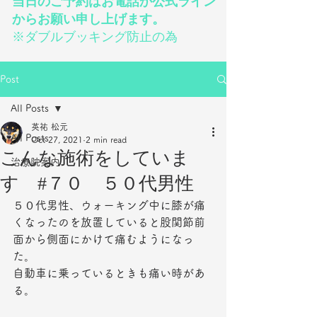
当日のご予約はお電話か公式ライン
からお願い申し上げます。
※ダブルブッキング防止の為
Post
All Posts
英祐 松元
All Posts
Oct 27, 2021
2 min read
こんな施術をしていま
治療院案内
す #７０ ５０代男性
５０代男性、ウォーキング中に膝が痛
くなったのを放置していると股関節前
面から側面にかけて痛むようになっ
た。
自動車に乗っているときも痛い時があ
る。