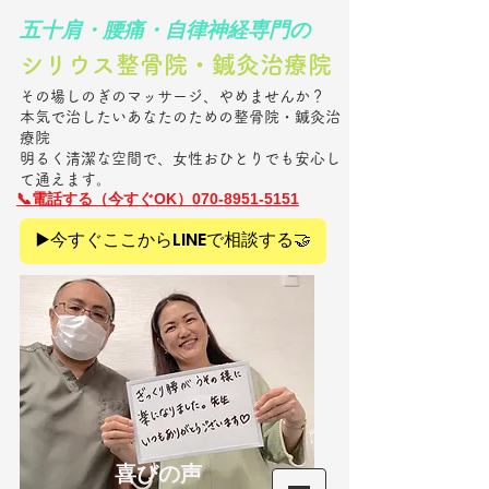
​五十肩・腰痛・自律神経専門の
シリウス整骨院・鍼灸治療院​
その場しのぎのマッサージ、やめませんか？
本気で治したいあなたのための整骨院・鍼灸治
療院
明るく清潔な空間で、女性おひとりでも安心し
て通えます。
​📞電話
する（今すぐOK）070-8951-5151
▶️今すぐここからLINEで相談する🤝
​喜びの声