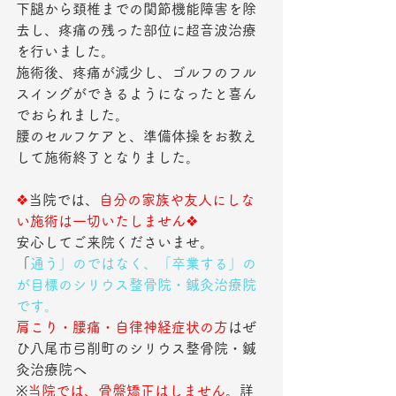
下腿から頚椎までの関節機能障害を除
去し、疼痛の残った部位に超音波治療
を行いました。
施術後、疼痛が減少し、ゴルフのフル
スイングができるようになったと喜ん
でおられました。
腰のセルフケアと、準備体操をお教え
して施術終了となりました。
❖
当院では、
自分の家族や友人にしな
い施術は一切いたしません❖
安心してご来院くださいませ。
「
通う」のではなく、「卒業する」の
が目標のシリウス整骨院・鍼灸治療院
です。
肩こり・腰痛・自律神経症状の方
はぜ
ひ八尾市弓削町のシリウス整骨院・鍼
灸治療院へ
※
当院では、骨盤矯正はしません
。詳