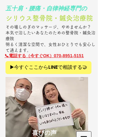
​五十肩・腰痛・自律神経専門の
シリウス整骨院・鍼灸治療院​
その場しのぎのマッサージ、やめませんか？
本気で治したいあなたのための整骨院・鍼灸治
療院
明るく清潔な空間で、女性おひとりでも安心し
て通えます。
​📞電話
する（今すぐOK）070-8951-5151
▶️今すぐここからLINEで相談する🤝
​喜びの声