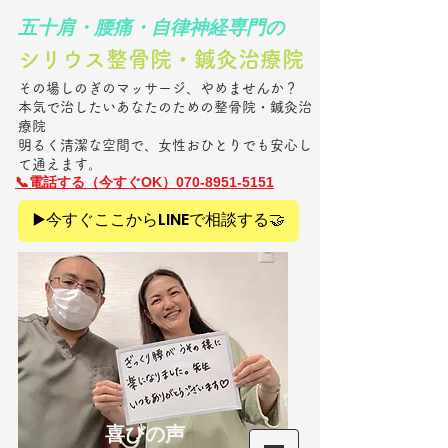
​五十肩・腰痛・自律神経専門の
シリウス整骨院・鍼灸治療院​
その場しのぎのマッサージ、やめませんか？
本気で治したいあなたのための整骨院・鍼灸治
療院
明るく清潔な空間で、女性おひとりでも安心し
て通えます。
​📞電話
する（今すぐOK）070-8951-5151
▶️今すぐここからLINEで相談する🤝
​喜びの声