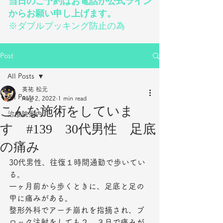
当日のご予約はお電話か公式ライン
からお願い申し上げます。
※ダブルブッキング防止の為
Post
All Posts
英祐 松元
All Posts
Aug 2, 2022
1 min read
こんな施術をしていま
治療院案内
す #139 30代男性 足底
の痛み
30代男性、往復１時間通勤で歩いてい
る。
一ヶ月前から歩くときに、足底と足の
甲に痛みがある。
整形外科でアーチ崩れを指摘され、ブ
ロック注射をしても２、３日で痛みが