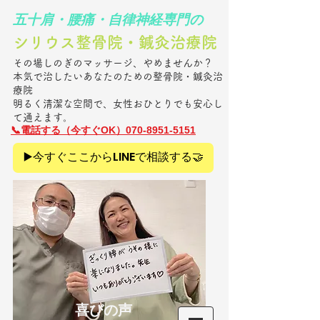
​五十肩・腰痛・自律神経専門の
シリウス整骨院・鍼灸治療院​
その場しのぎのマッサージ、やめませんか？
本気で治したいあなたのための整骨院・鍼灸治
療院
明るく清潔な空間で、女性おひとりでも安心し
て通えます。
​📞電話
する（今すぐOK）070-8951-5151
▶️今すぐここからLINEで相談する🤝
​喜びの声