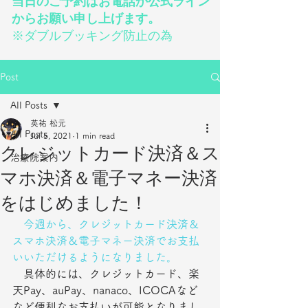
当日のご予約はお電話か公式ライン
からお願い申し上げます。
※ダブルブッキング防止の為
Post
All Posts
英祐 松元
All Posts
Jul 5, 2021
1 min read
クレジットカード決済＆ス
治療院案内
マホ決済＆電子マネー決済
をはじめました！
今週から、クレジットカード決済＆
スマホ決済＆電子マネー決済でお支払
いいただけるようになりました。
　具体的には、クレジットカード、楽
天Pay、auPay、nanaco、ICOCAなど
など便利なお支払いが可能となりまし