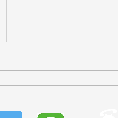
こんな施術をしています
こん
#152 寝違えのような症状
#1
よる