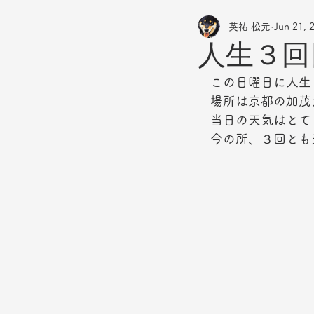
英祐 松元
Jun 21, 
人生３回
　この日曜日に人生
　場所は京都の加茂
　当日の天気はとて
　今の所、３回とも