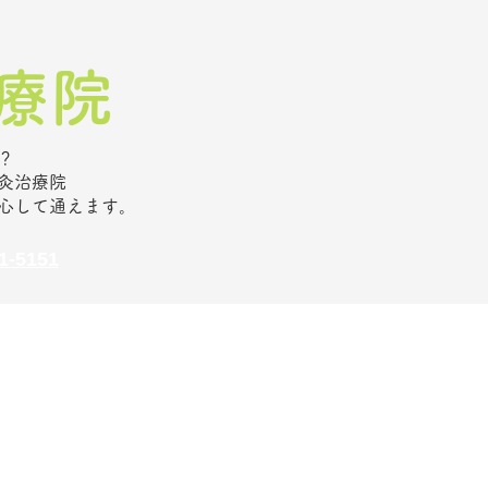
院​
？
灸治療院
心して通えます。
-5151