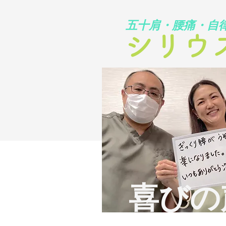
​五十肩・腰痛・自
シリウ
​喜び