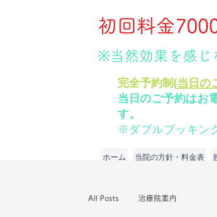
初回料金70
​📞電話
する（今すぐOK）070-895
※当然効果を感じ
​完全予約制(
当日の
当日のご予約はお
す。
※ダブルブッキン
ホーム
当院の方針・料金表
All Posts
治療院案内