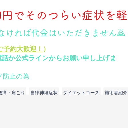
00円でそのつらい症状を
1-5151
なければ代金はいただきません🙇
ご予約大歓迎！
）
電話か公式ラインからお願い申し上げま
グ防止の為
腰痛・肩こり
自律神経症状
ダイエットコース
施術者紹介