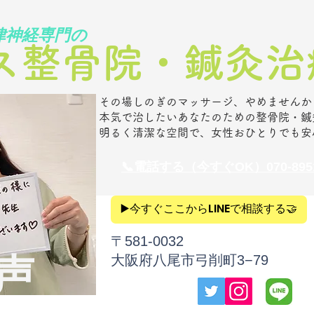
律神経専門の
ス整骨院・鍼灸治療
その場しのぎのマッサージ、やめませんか
本気で治したいあなたのための整骨院・鍼
明るく清潔な空間で、女性おひとりでも安
​📞電話
する（今すぐOK）070-8951
▶️今すぐここからLINEで相談する🤝
​〒581‐0032
の声
大阪府八尾市弓削町3−79